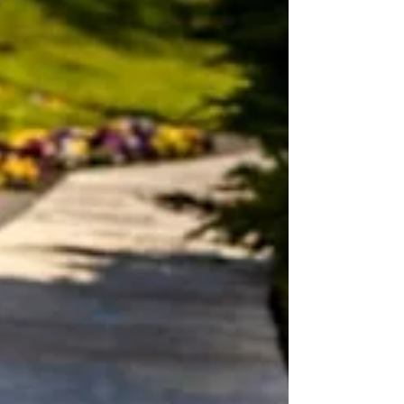
deshalb lässt sich die Frage nach den Kosten nicht
pauschal beantworten. Was sie am Ende kostet,
hängt vor allem von euren Prioritäten ab: von der
Gästeanzahl, der Location und den Details, die
euch wirklich wichtig sind. Entscheidend ist nicht
das Budget selbst, sondern wie bewusst ihr es
einsetzt – für eine Hochzeit, die sich ganz nach
euch anfühlt.