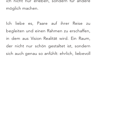
ich nicht nur erleben, sondern für andere
möglich machen.
Ich liebe es, Paare auf ihrer Reise zu
begleiten und einen Rahmen zu erschaffen,
in dem aus Vision Realität wird. Ein Raum,
der nicht nur schön gestaltet ist, sondern
sich auch genau so anfühlt: ehrlich, liebevoll
und voller Leichtigkeit.
Über mich
Der Anfang von etwas
Besonderem
.
Lasst uns beginnen.