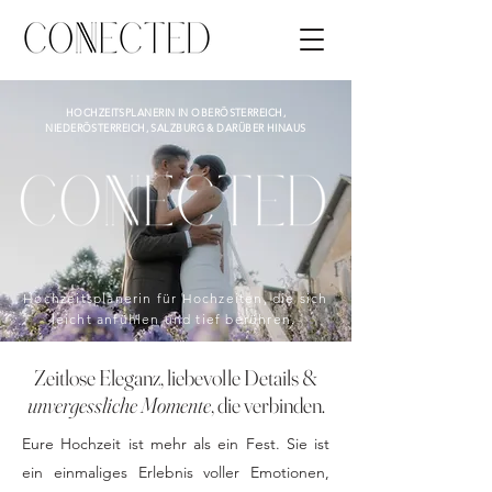
HOCHZEITSPLANERIN IN OBERÖSTERREICH,
NIEDERÖSTERREICH, SALZBURG & DARÜBER HINAUS
Hochzeitsplanerin für Hochzeiten, die sich
leicht anfühlen und tief berühren.
Zeitlose Eleganz, liebevolle Details &
unvergessliche Momente
, die verbinden.
Eure Hochzeit ist mehr als ein Fest. Sie ist
ein einmaliges Erlebnis voller Emotionen,