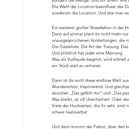
sondern die Menge. Und vor allem: wie 
Die Wahl der Location beeinflusst das Da
wiederum die Location. Und ehe man es me
Ein weiterer großer Stressfaktor in der 
Denn auf einmal plant ihr nicht mehr nur 
unausgesprochenen Vorstellungen, die 
Die Gästeliste. Die Art der Trauung. Das
Und plötzlich hat jeder eine Meinung.
Was als Vorfreude beginnt, wird schnell 
ein Stück weit zu verlieren.
Dann ist da noch diese endlose Welt aus 
Wunderschön. Inspirierend. Und gleichz
zwischen „Das gefällt mir“ und „Das pass
Was bleibt, ist oft Unsicherheit. Oder der
Viele der Hochzeiten, die ihr seht, sind i
schwer realisierbar.
Und dann kommt der Faktor, über den k