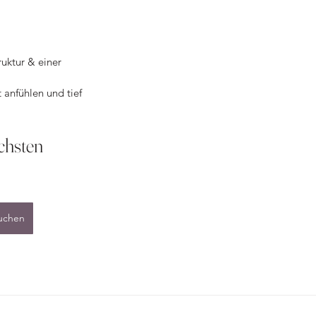
ruktur & einer 
t anfühlen und tief 
chsten 
buchen