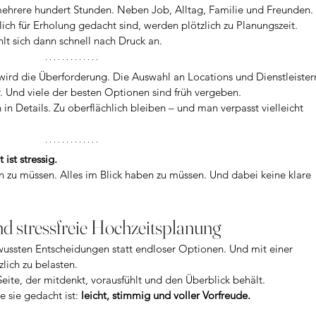
mehrere hundert Stunden. Neben Job, Alltag, Familie und Freunden. 
ch für Erholung gedacht sind, werden plötzlich zu Planungszeit.
hlt sich dann schnell nach Druck an.
 wird die Überforderung. Die Auswahl an Locations und Dienstleister
ar. Und viele der besten Optionen sind früh vergeben.
h in Details. Zu oberflächlich bleiben – und man verpasst vielleicht 
ist stressig.
gen zu müssen. Alles im Blick haben zu müssen. Und dabei keine klare 
nd stressfreie Hochzeitsplanung
ewussten Entscheidungen statt endloser Optionen. Und mit einer 
zlich zu belasten.
te, der mitdenkt, vorausfühlt und den Überblick behält.
 sie gedacht ist: 
leicht, stimmig und voller Vorfreude.