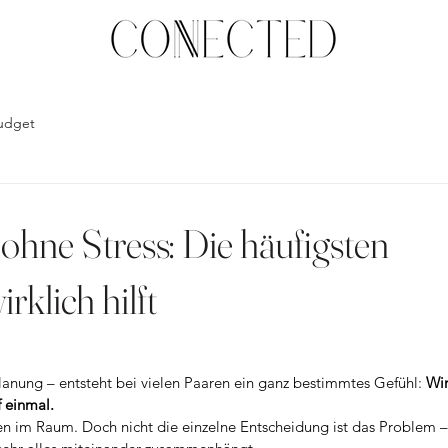
udget
ohne Stress: Die häufigsten
rklich hilft
lanung – entsteht bei vielen Paaren ein ganz bestimmtes Gefühl: 
Wir
f einmal.
en im Raum. Doch nicht die einzelne Entscheidung ist das Problem –