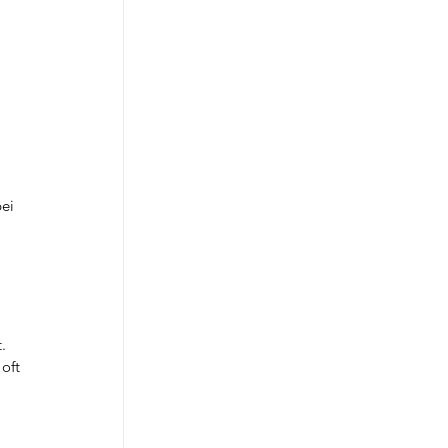
ei 
.
oft 