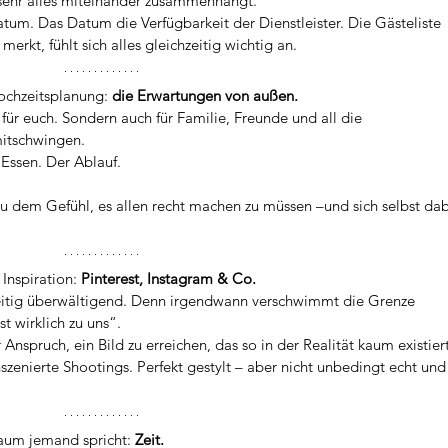
sehr alles miteinander zusammenhängt.
tum. Das Datum die Verfügbarkeit der Dienstleister. Die Gästeliste 
rkt, fühlt sich alles gleichzeitig wichtig an.
Hochzeitsplanung: 
die Erwartungen von außen.
für euch. Sondern auch für Familie, Freunde und all die 
mitschwingen.
 Essen. Der Ablauf.
zu dem Gefühl, es allen recht machen zu müssen –und sich selbst dab
Inspiration: 
Pinterest, Instagram & Co.
eitig überwältigend. Denn irgendwann verschwimmt die Grenze 
t wirklich zu uns“.
 Anspruch, ein Bild zu erreichen, das so in der Realität kaum existiert
nszenierte Shootings. Perfekt gestylt – aber nicht unbedingt echt und 
aum jemand spricht: 
Zeit.