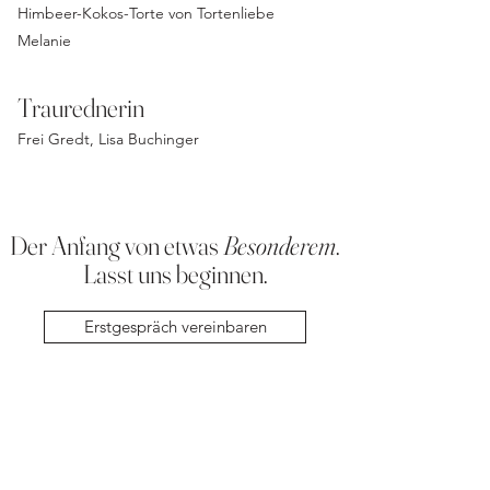
Himbeer-Kokos-Torte von
Tortenliebe
Melanie
Traurednerin
Frei Gredt, Lisa Buchinger
Der Anfang von etwas
Besonderem
.
Lasst uns beginnen.
Erstgespräch vereinbaren
HIER GEHT'S ZUM NEWSLETTER.
Let's stay CONNECTED.